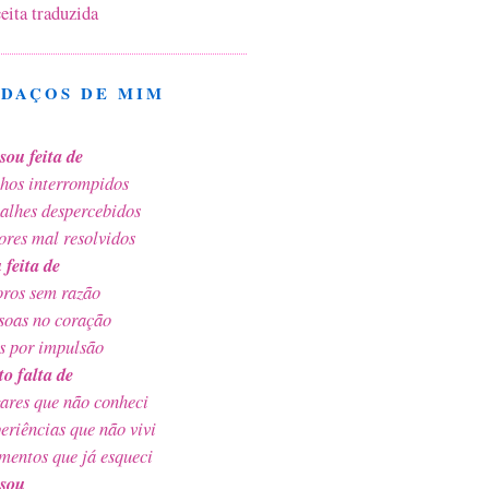
eita traduzida
EDAÇOS DE MIM
sou feita de
hos interrompidos
alhes despercebidos
res mal resolvidos
 feita de
ros sem razão
soas no coração
s por impulsão
to falta de
ares que não conheci
eriências que não vivi
entos que já esqueci
sou