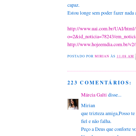
capaz.
Estou longe sem poder fazer nada a
http://www.uai.com.br/UAI/html/s
o=2&id_noticia=78243/em_noticia
http://www.hojeemdia.com.br/v2
POSTADO POR
MIRIAN
ÀS
11:08 AM
223 COMENTÁRIOS:
Márcia Galti
disse...
Mirian
que trizteza amiga,Posso te
fiel e não falha.
Peço a Deus que conforte vo