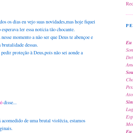
Rec
dos os dias eu vejo suas novidades,mas hoje fiquei
P
 esperava ler essa notícia tão chocante.
a nesse momento a não ser que Deus te abençoe e
Eu 
 brutalidade dessas.
Son
pedir proteção à Deus,pois não sei aonde a
Det
Amo
Sou
Cho
Pes
Ato
Sin
vó
disse...
Lug
Exp
á acomedido de uma brutal violêcia, estamos
Mom
ginais.
Eu 