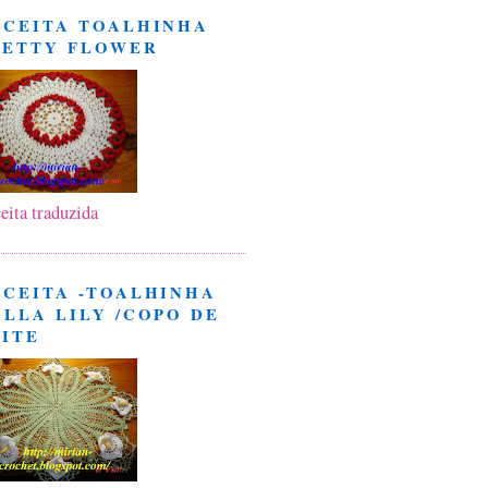
ECEITA TOALHINHA
RETTY FLOWER
eita traduzida
ECEITA -TOALHINHA
LLA LILY /COPO DE
EITE