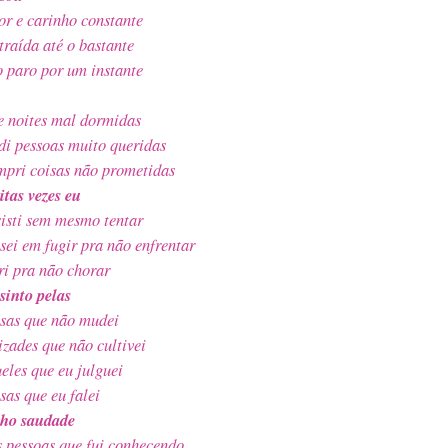
r e carinho constante
traída até o bastante
 paro por um instante
e n
oites mal dormidas
di pessoas muito queridas
pri coisas não prometidas
tas vezes eu
isti sem mesmo tentar
sei em fugir pra não enfrentar
ri pra não chorar
sinto pelas
sas que não mudei
zades que não cultivei
eles que eu julguei
sas que eu falei
ho saudade
 pessoas que fui conhecendo