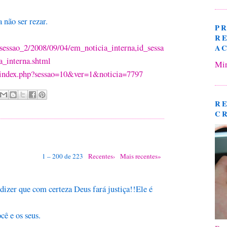
 não ser rezar.
P
R
essao_2/2008/09/04/em_noticia_interna,id_sessa
A
_interna.shtml
Mir
/index.php?sessao=10&ver=1&noticia=7797
R
C
1 – 200 de 223
Recentes›
Mais recentes»
 dizer que com certeza Deus fará justiça!!Ele é
cê e os seus.