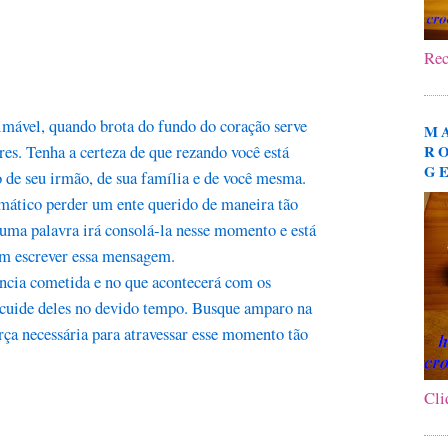
Rec
imável, quando brota do fundo do coração serve
M
res. Tenha a certeza de que rezando você está
R
G
 de seu irmão, de sua família e de você mesma.
umático perder um ente querido de maneira tão
huma palavra irá consolá-la nesse momento e está
im escrever essa mensagem.
ência cometida e no que acontecerá com os
s cuide deles no devido tempo. Busque amparo na
rça necessária para atravessar esse momento tão
Cli