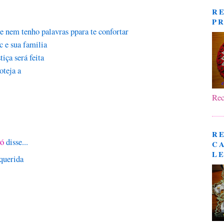
R
P
ue nem tenho palavras ppara te confortar
c e sua familia
tiça será feita
oteja a
Rec
R
vó
disse...
CA
L
querida