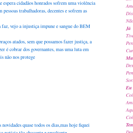
e espera cidadãos honrados sofrem uma violência
Amo
m pessoas trabalhadoras, decentes e sofrem as
Dis
Não
 faz, vejo a injustiça impune e sangue do BEM
Já
Tiv
braços atados, sem que possamos fazer justiça, a
Per
zer é cobrar dos governantes, mas uma luta em
Cum
is não nos protege
Mui
Des
Pen
Sor
Eu 
Coi
Ami
Aqu
Coi
Ten
s novidades quase todos os dias,mas hoje fiquei
Das
a notícia tão chocante e revoltante.